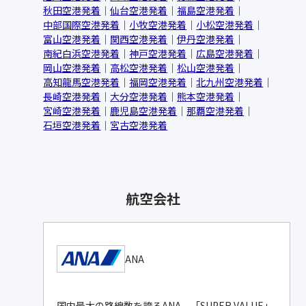
秋田空港発着
仙台空港発着
福島空港発着
中部国際空港発着
小牧空港発着
小松空港発着
富山空港発着
関西空港発着
伊丹空港発着
南紀白浜空港発着
神戸空港発着
広島空港発着
岡山空港発着
高松空港発着
松山空港発着
高知龍馬空港発着
福岡空港発着
北九州空港発着
長崎空港発着
大分空港発着
熊本空港発着
宮崎空港発着
鹿児島空港発着
那覇空港発着
石垣空港発着
宮古空港発着
航空会社
ANA
国内最大の路線数を誇るANA。「SUPER VALUE」