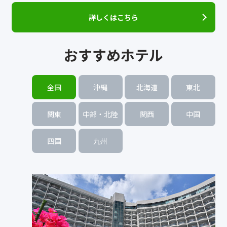
詳しくはこちら
おすすめホテル
全国
沖縄
北海道
東北
関東
中部・北陸
関西
中国
四国
九州