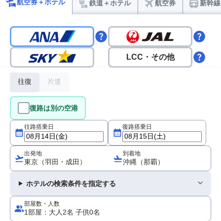
航空券＋ホテル
鉄道＋ホテル
航空券
新幹線
LCC・その他
往復
片道
復路は別の空港
往路搭乗日
復路搭乗日
出発地
到着地
東京（羽田・成田）
沖縄（那覇）
ホテルの検索条件を指定する
部屋数・人数
1部屋：大人2名 子供0名