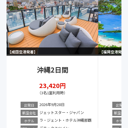
成田空港
福岡空港
沖縄2日間
23,420
（3名1室利用時）
2026年9月28日
出発日
出発日
ジェットスター・ジャパン
航空会社
航空会社
ラ・ジェント・ホテル沖縄那覇
ホテル
ホテル