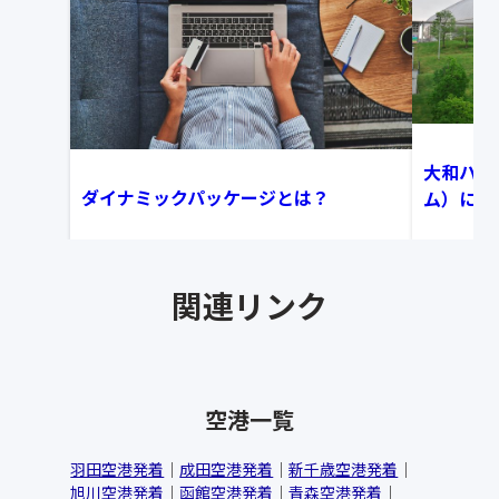
大和ハウ
ダイナミックパッケージとは？
ム）にア
関連リンク
空港一覧
羽田空港発着
成田空港発着
新千歳空港発着
旭川空港発着
函館空港発着
青森空港発着